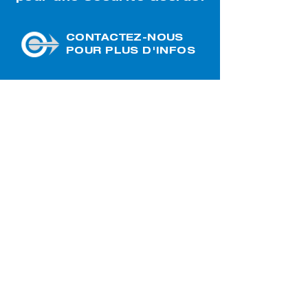
CONTACTEZ-NOUS
POUR PLUS D'INFOS
CONSULTEZ
NOS RÉALISATIONS
23, rue Commerciale
Saint-Odilon-de-Cranbourne
(Québec) G0S 3A0
Téléphone :
418 464-2507
Télécopieur : 418 464-2508
info@celmond.com