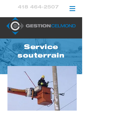
418 464-2507
Service
souterrain